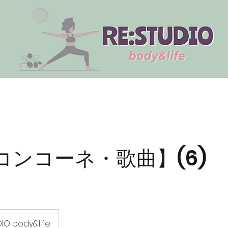
紹介
教室紹介
スケジュール
アクセス
コンコーネ・歌曲】(6)
DIO body&life