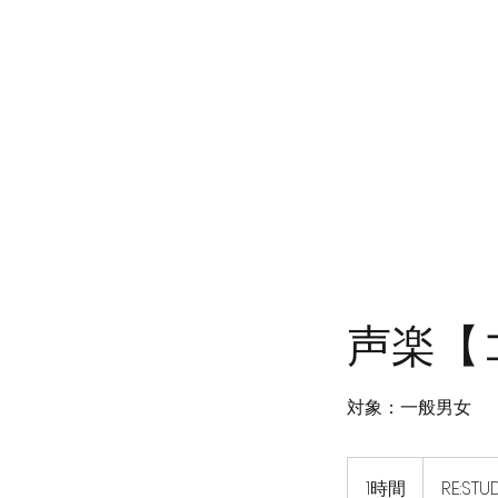
ホーム
初めてのお客様
料金
講師
声楽【
対象：一般男女
1時間
1
RE:STU