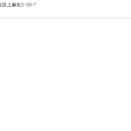
区上麻生5-38-7
re-studio-bodylife.com
55-5675
市麻生区上麻生5--38-7
ス柿生 211