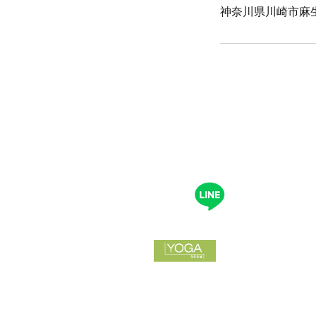
神奈川県川崎市麻生
メール：info@
電話：044-4
〒
215-0021
神奈川県川崎
​東和サープラ