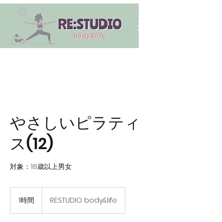
やさしいピラティ
ス(12)
対象：18歳以上男女
1時間
1
RE:STUDIO body&life
時