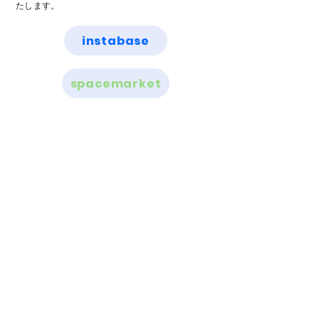
たします。
instabase
spacemarket
〒
215-0021
神奈川県川崎市麻生区上麻生5--38-7
​東和サープラス柿生 211