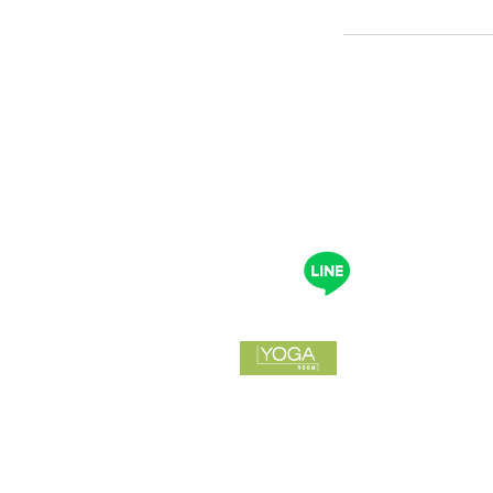
メール：info@
電話：044-4
〒
215-0021
神奈川県川崎
​東和サープラ